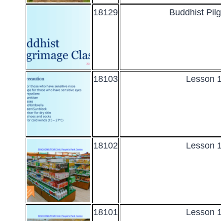
18129
Buddhist Pil
18103
Lesson 1
18102
Lesson 1
18101
Lesson 1