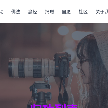
动
佛法
念经
捐赠
自愿
社区
关于