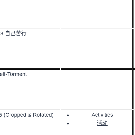
98 自己苦行
elf-Torment
 (Cropped & Rotated)
Activities
活动