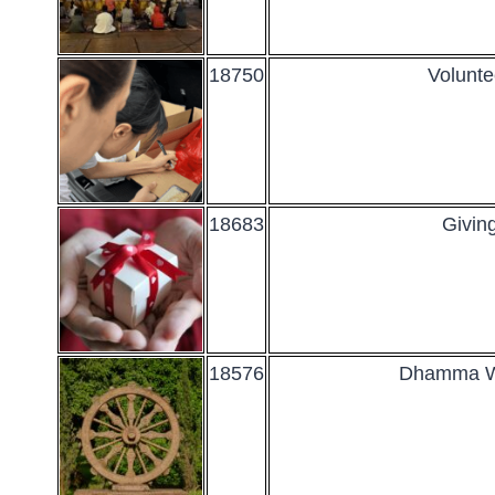
18750
Volunt
18683
Givi
18576
Dhamma 