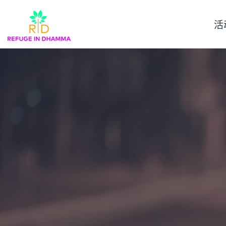
跳
转
活
到
内
容