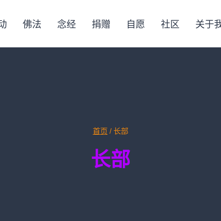
动
佛法
念经
捐赠
自愿
社区
关于
首页
/
长部
长部