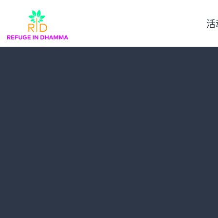
跳
转
活
到
内
容