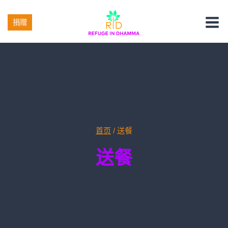
跳
转
捐赠
到
内
容
首页
/
送餐
送餐