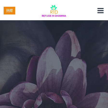
跳
转
捐赠
到
内
容